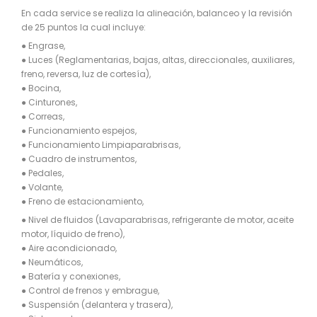
En cada service se realiza la alineación, balanceo y la revisión
de 25 puntos la cual incluye:
● Engrase,
● Luces (Reglamentarias, bajas, altas, direccionales, auxiliares,
freno, reversa, luz de cortesía),
● Bocina,
● Cinturones,
● Correas,
● Funcionamiento espejos,
● Funcionamiento Limpiaparabrisas,
● Cuadro de instrumentos,
● Pedales,
● Volante,
● Freno de estacionamiento,
● Nivel de fluidos (Lavaparabrisas, refrigerante de motor, aceite
motor, líquido de freno),
● Aire acondicionado,
● Neumáticos,
● Batería y conexiones,
● Control de frenos y embrague,
● Suspensión (delantera y trasera),