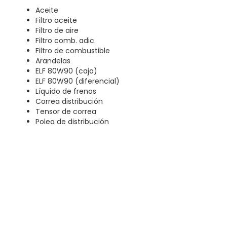
Aceite
Filtro aceite
Filtro de aire
Filtro comb. adic.
Filtro de combustible
Arandelas
ELF 80W90 (caja)
ELF 80W90 (diferencial)
Líquido de frenos
Correa distribución
Tensor de correa
Polea de distribución
N720 R.S 1044 Euro IV
Service 5000/ 15000/ 25000/ 35000/
45000/ 55000/ 65000/ 75000/ 85000/
95000 km